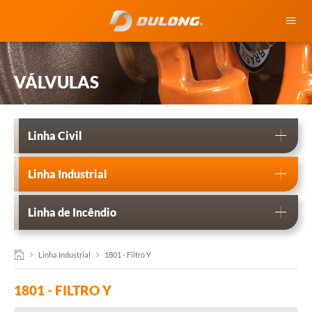
HOME
VÁLVULAS
QUEM SOMOS
FUNDIÇÃO
Linha Civil
VÁLVULAS
Linha Industrial
BLOG
Linha de Incêndio
CONTATO
Linha Industrial
1801 - Filtro Y
1801 - FILTRO Y