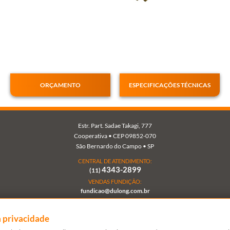
Li e
concordo
com a
Política de
FECHAR
Privacidade
e Uso de
FECHAR
Dados.
FECHAR
ORÇAMENTO
ESPECIFICAÇÕES TÉCNICAS
Estr. Part. Sadae Takagi, 777
Cooperativa • CEP 09852-070
São Bernardo do Campo • SP
CENTRAL DE ATENDIMENTO:
4343-2899
(11)
VENDAS FUNDIÇÃO:
fundicao@dulong.com.br
VENDAS VÁLVULAS:
vendasvalvulas@dulong.com.br
 privacidade