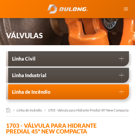
HOME
VÁLVULAS
QUEM SOMOS
FUNDIÇÃO
Linha Civil
VÁLVULAS
Linha Industrial
BLOG
Linha de Incêndio
CONTATO
Linha de Incêndio
1703 - Válvula para Hidrante Predial 45º New Compacta
1703 - VÁLVULA PARA HIDRANTE
PREDIAL 45º NEW COMPACTA