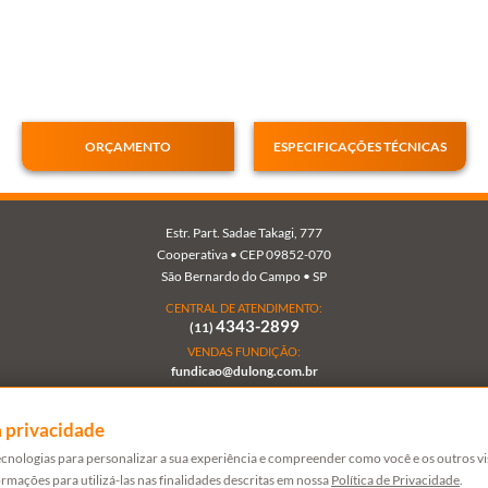
concordo
com a
Política de
FECHAR
Privacidade
e Uso de
FECHAR
Dados.
FECHAR
ORÇAMENTO
ESPECIFICAÇÕES TÉCNICAS
Estr. Part. Sadae Takagi, 777
Cooperativa • CEP 09852-070
São Bernardo do Campo • SP
CENTRAL DE ATENDIMENTO:
4343-2899
(11)
VENDAS FUNDIÇÃO:
fundicao@dulong.com.br
VENDAS VÁLVULAS:
vendasvalvulas@dulong.com.br
 privacidade
tecnologias para personalizar a sua experiência e compreender como você e os outros vis
ormações para utilizá-las nas finalidades descritas em nossa
Política de Privacidade
.
©2026 DULONG. TODOS OS DIREITOS RESERVADOS.