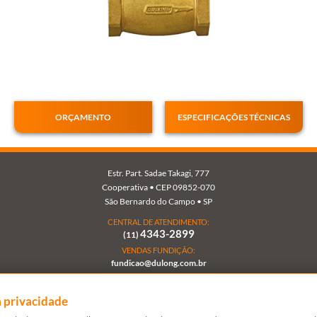
Li e
concordo
com a
Política de
FECHAR
Privacidade
e Uso de
FECHAR
Dados.
FECHAR
ORÇAMENTO
ESPECIFICAÇÕES TÉCNICAS
Estr. Part. Sadae Takagi, 777
Cooperativa • CEP 09852-070
São Bernardo do Campo • SP
CENTRAL DE ATENDIMENTO:
4343-2899
(11)
VENDAS FUNDIÇÃO:
fundicao@dulong.com.br
VENDAS VÁLVULAS:
vendasvalvulas@dulong.com.br
 privacidade