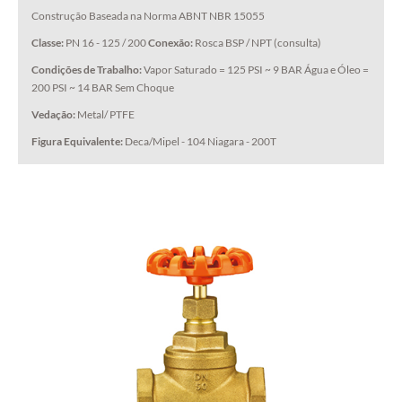
Construção Baseada na Norma ABNT NBR 15055
Cadastre-
Classe:
PN 16 - 125 / 200
Conexão:
Rosca BSP / NPT (consulta)
se
Cadastre-
Condições de Trabalho:
Vapor Saturado = 125 PSI ~ 9 BAR
Água e Óleo =
Conversar com
se
200 PSI ~ 14 BAR
Sem Choque
Para ver este
conteúdo, preencha
Dulong
o formulário abaixo:
Antes de acessar,
Vedação:
Metal/ PTFE
fale um pouco mais
Válido para contato de
sobre você!
Figura Equivalente:
Deca/Mipel - 104
Niagara - 200T
Válvulas
Contato Fundição:
fundicao@dulong.com.br
Li e concordo
Li e concordo com a
com a
Política
Política de Privacidade
e
de
Li e concordo
Uso de Dados.
Privacidade
e
com a
Política
Uso de
de
Dados.
Privacidade
e
Uso de
Dados.