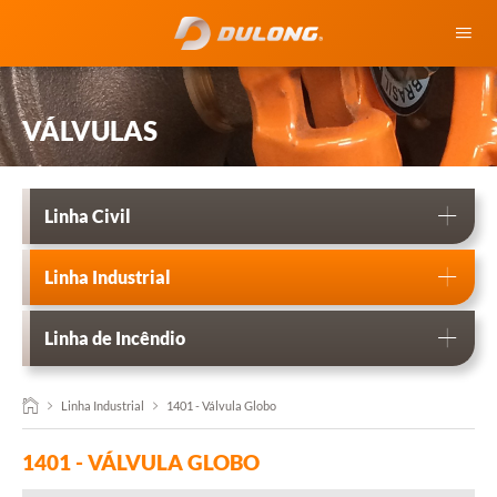
HOME
VÁLVULAS
QUEM SOMOS
FUNDIÇÃO
Linha Civil
VÁLVULAS
Linha Industrial
BLOG
Linha de Incêndio
CONTATO
Linha Industrial
1401 - Válvula Globo
1401 - VÁLVULA GLOBO